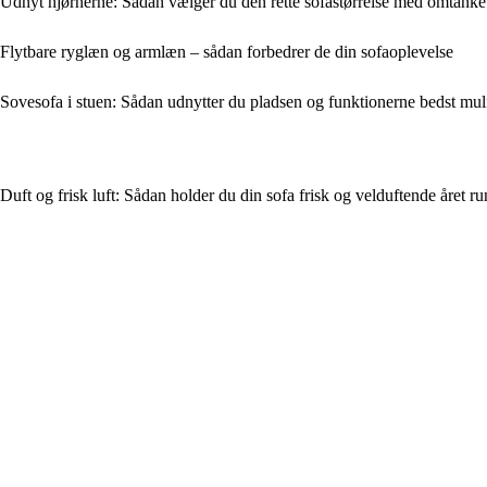
Udnyt hjørnerne: Sådan vælger du den rette sofastørrelse med omtanke
Flytbare ryglæn og armlæn – sådan forbedrer de din sofaoplevelse
Sovesofa i stuen: Sådan udnytter du pladsen og funktionerne bedst mul
Duft og frisk luft: Sådan holder du din sofa frisk og velduftende året ru