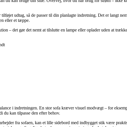
rdan du kan bruge din stue. Overvej, hvor du har brug for strøm – ikke k
r tilføjet udtag, så de passer til din planlagte indretning. Det er langt 
en eller et tæppe.
ktion – det gør det nemt at tilslutte en lampe eller oplader uden at træk
ndt
balance i indretningen. En stor sofa kræver visuel modvægt – for eksempe
i du kan tilpasse den efter behov.
bejder fra sofaen, kan et lille sidebord med indbygget stik være prakt