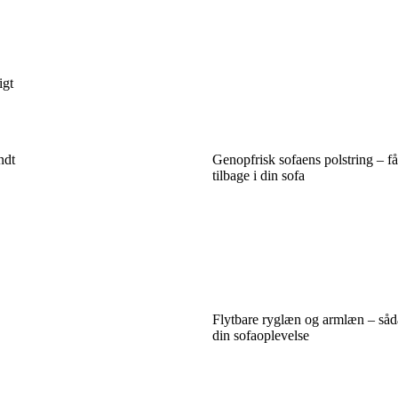
igt
ndt
Genopfrisk sofaens polstring – f
tilbage i din sofa
Flytbare ryglæn og armlæn – såd
din sofaoplevelse