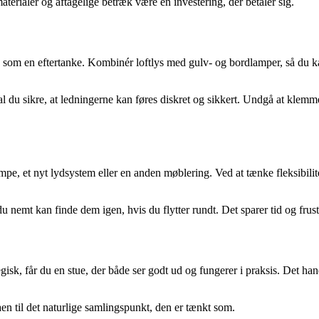
terialer og aftagelige betræk være en investering, der betaler sig.
e som en eftertanke. Kombinér loftlys med gulv- og bordlamper, så du ka
al du sikre, at ledningerne kan føres diskret og sikkert. Undgå at klemm
mpe, et nyt lydsystem eller en anden møblering. Ved at tænke fleksibilitet
du nemt kan finde dem igen, hvis du flytter rundt. Det sparer tid og frust
ategisk, får du en stue, der både ser godt ud og fungerer i praksis. Det
aen til det naturlige samlingspunkt, den er tænkt som.