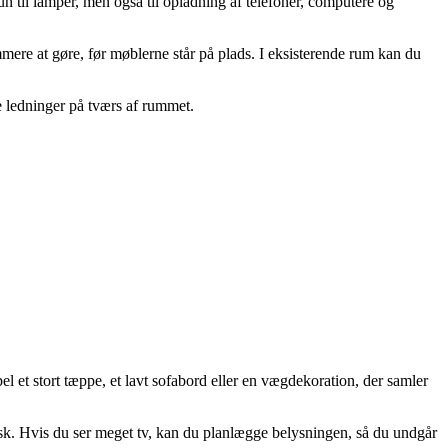
un til lamper, men også til opladning af telefoner, computere og
nemmere at gøre, før møblerne står på plads. I eksisterende rum kan du
ke ledninger på tværs af rummet.
l et stort tæppe, et lavt sofabord eller en vægdekoration, der samler
isk. Hvis du ser meget tv, kan du planlægge belysningen, så du undgår