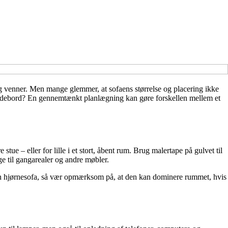
e og venner. Men mange glemmer, at sofaens størrelse og placering ikke
le sidebord? En gennemtænkt planlægning kan gøre forskellen mellem et
stue – eller for lille i et stort, åbent rum. Brug malertape på gulvet til
ge til gangarealer og andre møbler.
en hjørnesofa, så vær opmærksom på, at den kan dominere rummet, hvis