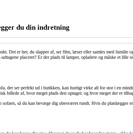
ægger du din indretning
unkt. Det er her, du slapper af, ser film, læser eller samles med famili
l-udtagene placeret? Er der plads til lamper, opladere og måske et lil
.
 der ser perfekt ud i butikken, kan hurtigt virke alt for stor i en mindre 
tisk billede af, hvor meget plads den optager, og hvor meget der er tilba
n sofaen, så du kan bevæge dig ubesværet rundt. Hvis du planlægger 