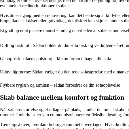
El-udtag er ofte en overset detalje, men de har stor betydning for, hvo
eventuelt el-reclinerfunktioner i sofaen.
Hvis du er i gang med en renovering, kan det betale sig at få flyttet elle
bruge flade stikdåser eller gulvudtag, der diskret kan skjules under sofa
Et godt tip er at placere mindst ét udtag i nærheden af sofaens midterse
Duft og frisk luft: Sådan holder du din sofa frisk og velduftende året ru
Genopfrisk sofaens polstring – få komforten tilbage i din sofa
Udnyt hjørnerne: Sådan vælger du den rette sofastørrelse med omtanke
Flytbare ryglæn og armlæn – sådan forbedrer de din sofaoplevelse
Skab balance mellem komfort og funktion
Når sofaens størrelse og el-udtag er på plads, handler det om at skabe 
rummet. I mindre stuer kan en modulsofa være en fleksibel løsning, ford
Tænk også over, hvordan du bruger rummet i hverdagen. Hvis du ofte ar