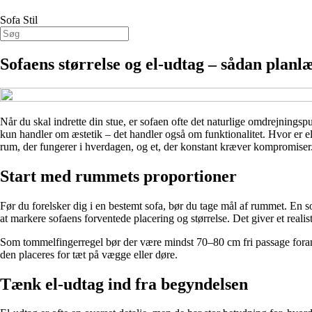
Sofa Stil
Sofaens størrelse og el-udtag – sådan planl
Når du skal indrette din stue, er sofaen ofte det naturlige omdrejningsp
kun handler om æstetik – det handler også om funktionalitet. Hvor er e
rum, der fungerer i hverdagen, og et, der konstant kræver kompromiser
Start med rummets proportioner
Før du forelsker dig i en bestemt sofa, bør du tage mål af rummet. En sofa,
at markere sofaens forventede placering og størrelse. Det giver et realis
Som tommelfingerregel bør der være mindst 70–80 cm fri passage fora
den placeres for tæt på vægge eller døre.
Tænk el-udtag ind fra begyndelsen