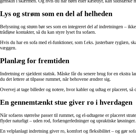
genskin i skærmen. Og hvis du har børn eller kæledyr, kan slidstærke ma
Lys og strøm som en del af helheden
Belysning og strøm bør ses som en integreret del af indretningen – ikk
trådløse kontakter, så du kan styre lyset fra sofaen.
Hvis du har en sofa med el-funktioner, som f.eks. justerbare ryglæn, sk
væggen.
Planlæg for fremtiden
Indretning er sjældent statisk. Måske får du senere brug for en ekstra la
du det lettere at tilpasse rummet, når behovene ændrer sig.
Overvej at tage billeder og notere, hvor kabler og udtag er placeret, så 
En gennemtænkt stue giver ro i hverdagen
Når sofaens størrelse passer til rummet, og el-udtagene er placeret str
flyder naturligt – uden rod, forlængerledninger og upraktiske løsninger.
En velplanlagt indretning giver ro, komfort og fleksibilitet – og gør sof