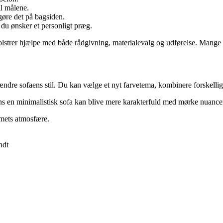
il målene.
tgøre det på bagsiden.
du ønsker et personligt præg.
olstrer hjælpe med både rådgivning, materialevalg og udførelse. Mange ti
ændre sofaens stil. Du kan vælge et nyt farvetema, kombinere forskellige 
ns en minimalistisk sofa kan blive mere karakterfuld med mørke nuancer 
mmets atmosfære.
ndt