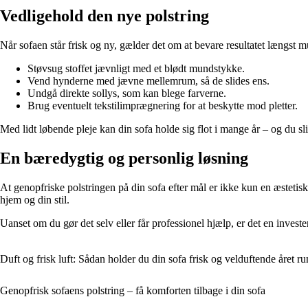
Vedligehold den nye polstring
Når sofaen står frisk og ny, gælder det om at bevare resultatet længst mu
Støvsug stoffet jævnligt med et blødt mundstykke.
Vend hynderne med jævne mellemrum, så de slides ens.
Undgå direkte sollys, som kan blege farverne.
Brug eventuelt tekstilimprægnering for at beskytte mod pletter.
Med lidt løbende pleje kan din sofa holde sig flot i mange år – og du slipp
En bæredygtig og personlig løsning
At genopfriske polstringen på din sofa efter mål er ikke kun en æstetisk 
hjem og din stil.
Uanset om du gør det selv eller får professionel hjælp, er det en invester
Duft og frisk luft: Sådan holder du din sofa frisk og velduftende året ru
Genopfrisk sofaens polstring – få komforten tilbage i din sofa