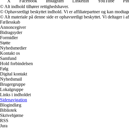
X
Facebook
Instagram
LinkedIn
YouTube
Pin
© Alt indhold tilhører rettighedshaver.
© Ophavsretligt beskyttet indhold. Vi er affiliatepartner og kan modtag
© Alt materiale på denne side er ophavsretligt beskyttet. Vi deltager i 
Fællesskab
Annoncegiver
Bidragsyder
Formidler
Støtte
Nyhedsmedier
Kontakt os
Samfund
Hold forbindelsen
Følg
Digital kontakt
Nyhedsmail
Brugergruppe
Lokalgruppe
Links i indholdet
Sidenavigation
Blogindlæg
Bibliotek
Skrivehjørne
RSS
Jura