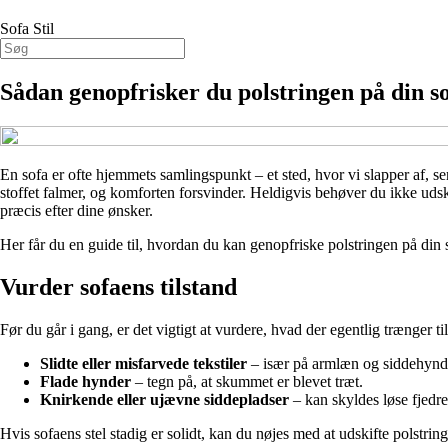
Sofa Stil
Sådan genopfrisker du polstringen på din so
En sofa er ofte hjemmets samlingspunkt – et sted, hvor vi slapper af, se
stoffet falmer, og komforten forsvinder. Heldigvis behøver du ikke udski
præcis efter dine ønsker.
Her får du en guide til, hvordan du kan genopfriske polstringen på din so
Vurder sofaens tilstand
Før du går i gang, er det vigtigt at vurdere, hvad der egentlig trænger ti
Slidte eller misfarvede tekstiler
– især på armlæn og siddehynd
Flade hynder
– tegn på, at skummet er blevet træt.
Knirkende eller ujævne siddepladser
– kan skyldes løse fjedre
Hvis sofaens stel stadig er solidt, kan du nøjes med at udskifte polstri