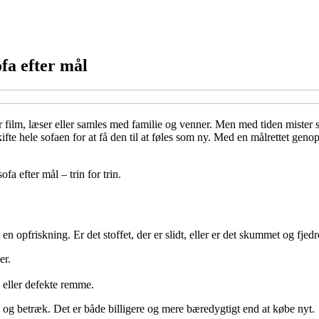
fa efter mål
r film, læser eller samles med familie og venner. Men med tiden mister s
fte hele sofaen for at få den til at føles som ny. Med en målrettet genop
fa efter mål – trin for trin.
l en opfriskning. Er det stoffet, der er slidt, eller er det skummet og fje
er.
 eller defekte remme.
ng og betræk. Det er både billigere og mere bæredygtigt end at købe nyt.