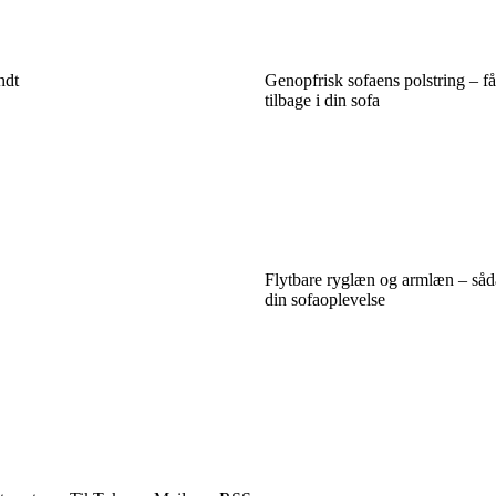
ndt
Genopfrisk sofaens polstring – f
tilbage i din sofa
Flytbare ryglæn og armlæn – såd
din sofaoplevelse