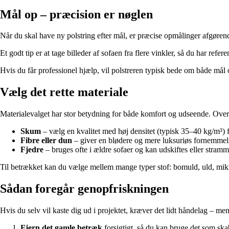
Mål op – præcision er nøglen
Når du skal have ny polstring efter mål, er præcise opmålinger afgøre
Et godt tip er at tage billeder af sofaen fra flere vinkler, så du har refer
Hvis du får professionel hjælp, vil polstreren typisk bede om både mål o
Vælg det rette materiale
Materialevalget har stor betydning for både komfort og udseende. Over
Skum
– vælg en kvalitet med høj densitet (typisk 35–40 kg/m³) f
Fibre eller dun
– giver en blødere og mere luksuriøs fornemmel
Fjedre
– bruges ofte i ældre sofaer og kan udskiftes eller stramme
Til betrækket kan du vælge mellem mange typer stof: bomuld, uld, mikro
Sådan foregår genopfriskningen
Hvis du selv vil kaste dig ud i projektet, kræver det lidt håndelag – me
Fjern det gamle betræk
forsigtigt, så du kan bruge det som ska