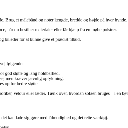
nde. Brug et målebånd og noter længde, bredde og højde på hver hynde. 
ence, når du bestiller materialer eller får hjælp fra en møbelpolstrer.
g billeder for at kunne give et præcist tilbud.
vej følgende:
or god støtte og lang holdbarhed.
se, men kræver jævnlig opfyldning.
s op for bedre støtte.
fiber, velour eller læder. Tænk over, hvordan sofaen bruges – i en børn
n det kan lade sig gøre med tålmodighed og det rette værktøj.
belon.