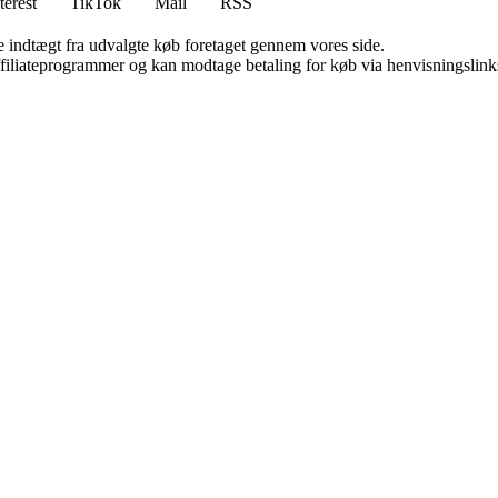
terest
TikTok
Mail
RSS
e indtægt fra udvalgte køb foretaget gennem vores side.
affiliateprogrammer og kan modtage betaling for køb via henvisningslinks