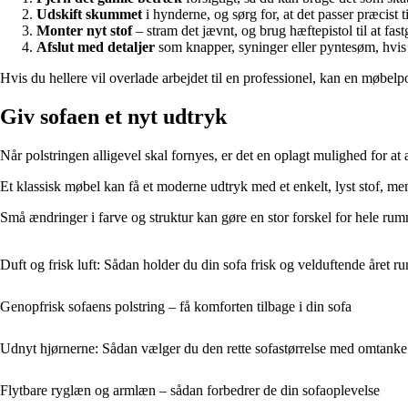
Udskift skummet
i hynderne, og sørg for, at det passer præcist t
Monter nyt stof
– stram det jævnt, og brug hæftepistol til at fas
Afslut med detaljer
som knapper, syninger eller pyntesøm, hvis 
Hvis du hellere vil overlade arbejdet til en professionel, kan en møbelp
Giv sofaen et nyt udtryk
Når polstringen alligevel skal fornyes, er det en oplagt mulighed for at 
Et klassisk møbel kan få et moderne udtryk med et enkelt, lyst stof, me
Små ændringer i farve og struktur kan gøre en stor forskel for hele ru
Duft og frisk luft: Sådan holder du din sofa frisk og velduftende året ru
Genopfrisk sofaens polstring – få komforten tilbage i din sofa
Udnyt hjørnerne: Sådan vælger du den rette sofastørrelse med omtanke
Flytbare ryglæn og armlæn – sådan forbedrer de din sofaoplevelse