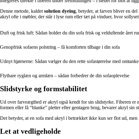
integreres direkte i fiberen under fremstillingen – i stedet for blot at lig
Denne metode, kaldet
solution dyeing
, betyder, at farven bliver en de
akryl ofte i møbler, der står i lyse rum eller tæt på vinduer, hvor sollyset
Duft og frisk luft: Sådan holder du din sofa frisk og velduftende året ru
Genopfrisk sofaens polstring – få komforten tilbage i din sofa
Udnyt hjørnerne: Sådan vælger du den rette sofastørrelse med omtanke
Flytbare ryglæn og armlæn – sådan forbedrer de din sofaoplevelse
Slidstyrke og formstabilitet
Ud over farveægthed er akryl også kendt for sin slidstyrke. Fiberen er e
formen eller få “blanke” pletter efter gentagen brug, bevarer akryl sin st
Det betyder, at en sofa med akryl i betrækket ikke kun ser flot ud, men
Let at vedligeholde