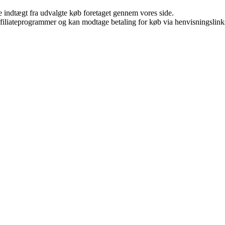
e indtægt fra udvalgte køb foretaget gennem vores side.
affiliateprogrammer og kan modtage betaling for køb via henvisningslinks