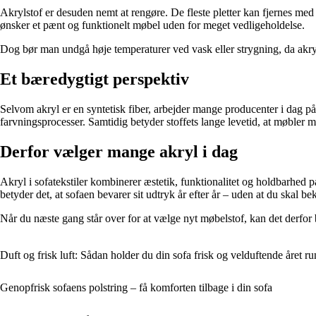
Akrylstof er desuden nemt at rengøre. De fleste pletter kan fjernes med e
ønsker et pænt og funktionelt møbel uden for meget vedligeholdelse.
Dog bør man undgå høje temperaturer ved vask eller strygning, da akryl 
Et bæredygtigt perspektiv
Selvom akryl er en syntetisk fiber, arbejder mange producenter i dag p
farvningsprocesser. Samtidig betyder stoffets lange levetid, at møbler me
Derfor vælger mange akryl i dag
Akryl i sofatekstiler kombinerer æstetik, funktionalitet og holdbarhed 
betyder det, at sofaen bevarer sit udtryk år efter år – uden at du skal 
Når du næste gang står over for at vælge nyt møbelstof, kan det derfor be
Duft og frisk luft: Sådan holder du din sofa frisk og velduftende året ru
Genopfrisk sofaens polstring – få komforten tilbage i din sofa