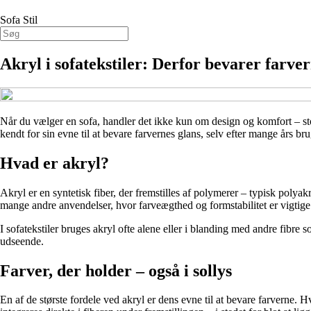
Sofa Stil
Akryl i sofatekstiler: Derfor bevarer farve
Når du vælger en sofa, handler det ikke kun om design og komfort – sto
kendt for sin evne til at bevare farvernes glans, selv efter mange års br
Hvad er akryl?
Akryl er en syntetisk fiber, der fremstilles af polymerer – typisk polyakryl
mange andre anvendelser, hvor farveægthed og formstabilitet er vigtig
I sofatekstiler bruges akryl ofte alene eller i blanding med andre fibre
udseende.
Farver, der holder – også i sollys
En af de største fordele ved akryl er dens evne til at bevare farverne. 