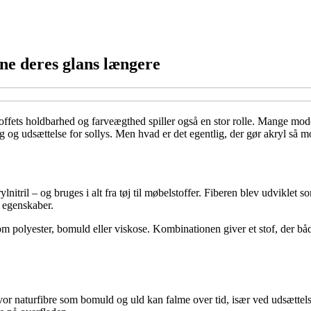
rne deres glans længere
ffets holdbarhed og farveægthed spiller også en stor rolle. Mange moder
ug og udsættelse for sollys. Men hvad er det egentlig, der gør akryl så m
nitril – og bruges i alt fra tøj til møbelstoffer. Fiberen blev udviklet som
e egenskaber.
 som polyester, bomuld eller viskose. Kombinationen giver et stof, der b
Hvor naturfibre som bomuld og uld kan falme over tid, især ved udsættelse