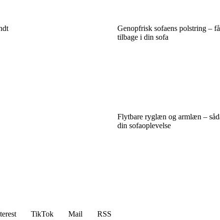
ndt
Genopfrisk sofaens polstring – f
tilbage i din sofa
Flytbare ryglæn og armlæn – såd
din sofaoplevelse
terest
TikTok
Mail
RSS