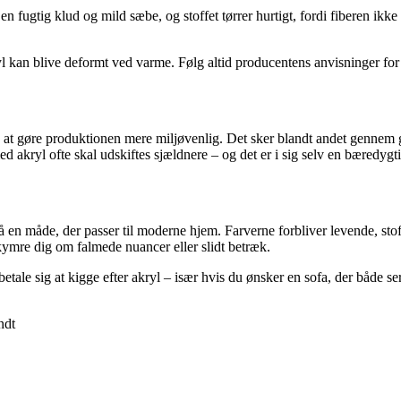
n fugtig klud og mild sæbe, og stoffet tørrer hurtigt, fordi fiberen ikke
kan blive deformt ved varme. Følg altid producentens anvisninger for at
å at gøre produktionen mere miljøvenlig. Det sker blandt andet gennem 
d akryl ofte skal udskiftes sjældnere – og det er i sig selv en bæredygti
på en måde, der passer til moderne hjem. Farverne forbliver levende, st
bekymre dig om falmede nuancer eller slidt betræk.
tale sig at kigge efter akryl – især hvis du ønsker en sofa, der både ser
ndt