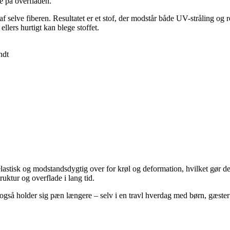
ge på overfladen.
l af selve fiberen. Resultatet er et stof, der modstår både UV-stråling 
 ellers hurtigt kan blege stoffet.
ndt
lastisk og modstandsdygtig over for krøl og deformation, hvilket gør den
ruktur og overflade i lang tid.
 også holder sig pæn længere – selv i en travl hverdag med børn, gæster